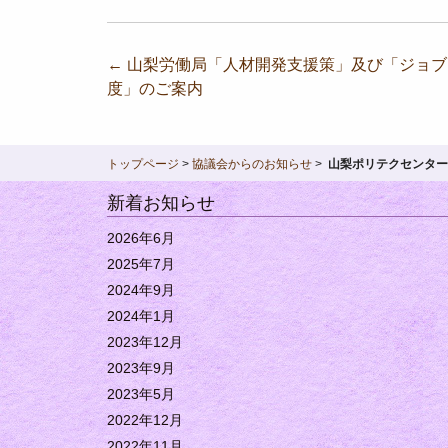
投
←
山梨労働局「人材開発支援策」及び「ジョブ
度」のご案内
稿
ナ
ビ
トップページ
>
協議会からのお知らせ
>
山梨ポリテクセンター
ゲ
新着お知らせ
ー
2026年6月
シ
2025年7月
ョ
2024年9月
2024年1月
ン
2023年12月
2023年9月
2023年5月
2022年12月
2022年11月