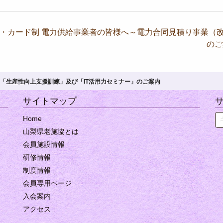
・カード制
電力供給事業者の皆様へ～電力合同見積り事業（
の
「生産性向上支援訓練」及び「IT活用力セミナー」のご案内
サイトマップ
Se
Home
山梨県老施協とは
会員施設情報
研修情報
制度情報
会員専用ページ
入会案内
アクセス