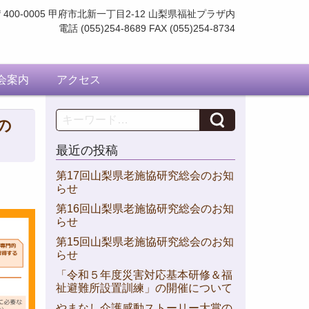
〒400-0005 甲府市北新一丁目2-12
山梨県福祉プラザ内
電話 (055)254-8689 FAX (055)254-8734
会案内
アクセス
Search
の
最近の投稿
第17回山梨県老施協研究総会のお知
らせ
第16回山梨県老施協研究総会のお知
らせ
第15回山梨県老施協研究総会のお知
らせ
「令和５年度災害対応基本研修＆福
祉避難所設置訓練」の開催について
やまなし介護感動ストーリー大賞の