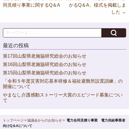
稿
同見積り事業に関するQ＆A
かるQ＆A、様式を掲載しま
ナ
した
→
ビ
ゲ
Search
ー
最近の投稿
シ
ョ
第17回山梨県老施協研究総会のお知らせ
第16回山梨県老施協研究総会のお知らせ
ン
第15回山梨県老施協研究総会のお知らせ
「令和５年度災害対応基本研修＆福祉避難所設置訓練」の
開催について
やまなし介護感動ストーリー大賞のエピソード募集につい
て
トップページ
>
協議会からのお知らせ
>
電力合同見積り事業 電力供給事業者
向けQ＆Aについて