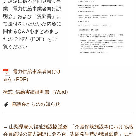
力調達に係る合同見積り事
業 電力供給事業者向け説
明会」および「質問書」に
て送付をいただいた内容に
関するQ＆Aをまとめまし
たので下記（PDF）をご
覧ください。
電力供給事業者向けQ
＆A（PDF）
様式_供給実績証明書（Word）
協議会からのお知らせ
投
←
山梨県老人福祉施設協議会
「介護保険施設等における感
会員施設の電力調達に係る合
染症発生時の職員派遣」にか