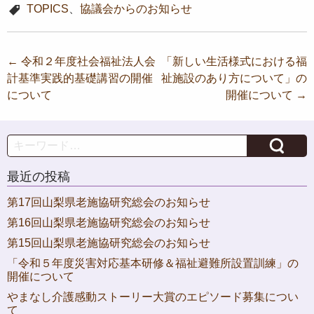
TOPICS
、
協議会からのお知らせ
投
←
令和２年度社会福祉法人会
「新しい生活様式における福
計基準実践的基礎講習の開催
祉施設のあり方について」の
稿
について
開催について
→
ナ
ビ
Search
ゲ
ー
最近の投稿
シ
第17回山梨県老施協研究総会のお知らせ
ョ
第16回山梨県老施協研究総会のお知らせ
ン
第15回山梨県老施協研究総会のお知らせ
「令和５年度災害対応基本研修＆福祉避難所設置訓練」の
開催について
やまなし介護感動ストーリー大賞のエピソード募集につい
て