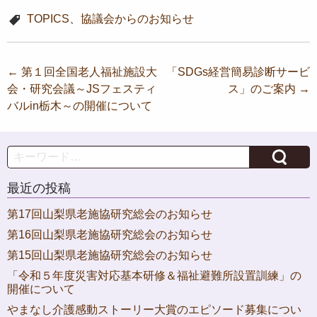
TOPICS
、
協議会からのお知らせ
投
←
第１回全国老人福祉施設大
「SDGs経営簡易診断サービ
会・研究会議～JSフェスティ
ス」のご案内
→
稿
バルin栃木～の開催について
ナ
ビ
Search
ゲ
ー
最近の投稿
シ
第17回山梨県老施協研究総会のお知らせ
ョ
第16回山梨県老施協研究総会のお知らせ
ン
第15回山梨県老施協研究総会のお知らせ
「令和５年度災害対応基本研修＆福祉避難所設置訓練」の
開催について
やまなし介護感動ストーリー大賞のエピソード募集につい