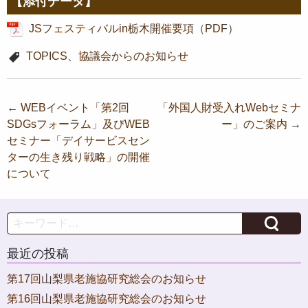
【添付データ】
JSフェスティバルin栃木開催要項（PDF）
TOPICS
、
協議会からのお知らせ
投
←
WEBイベント「第2回
「外国人財受入れWebセミナ
SDGsフォーラム」及びWEB
ー」のご案内
→
稿
セミナー「デイサービスセン
ナ
ターの生き残り戦略」の開催
ビ
について
ゲ
ー
Search
シ
最近の投稿
ョ
第17回山梨県老施協研究総会のお知らせ
ン
第16回山梨県老施協研究総会のお知らせ