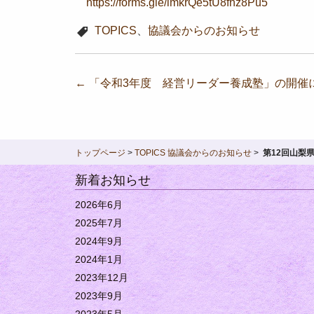
https://forms.gle/imkrQe5tU8fhz8Pu5
TOPICS
、
協議会からのお知らせ
投
←
「令和3年度 経営リーダー養成塾」の開催
稿
ナ
ビ
トップページ
>
TOPICS
協議会からのお知らせ
>
第12回山梨
ゲ
新着お知らせ
ー
2026年6月
シ
2025年7月
ョ
2024年9月
2024年1月
ン
2023年12月
2023年9月