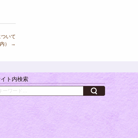
について
案内）
→
サイト内検索
arch