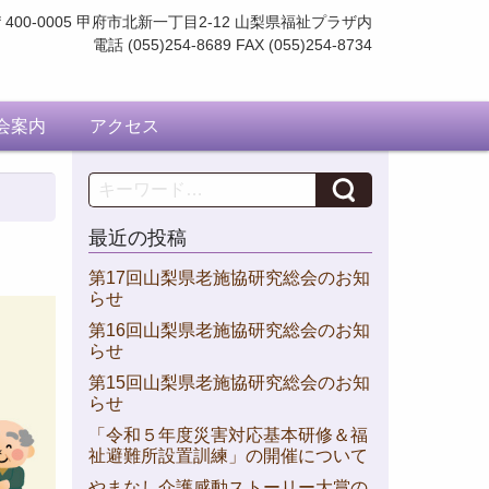
〒400-0005 甲府市北新一丁目2-12
山梨県福祉プラザ内
電話 (055)254-8689 FAX (055)254-8734
会案内
アクセス
Search
最近の投稿
第17回山梨県老施協研究総会のお知
らせ
第16回山梨県老施協研究総会のお知
らせ
第15回山梨県老施協研究総会のお知
らせ
「令和５年度災害対応基本研修＆福
祉避難所設置訓練」の開催について
やまなし介護感動ストーリー大賞の