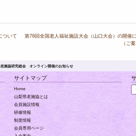
について
第78回全国老人福祉施設大会（山口大会）の開催
（ご
県老施協研究総会 オンライン開催のお知らせ
サイトマップ
Se
Home
山梨県老施協とは
会員施設情報
研修情報
制度情報
会員専用ページ