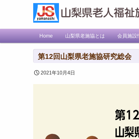
Home
山梨県老施協とは
会員施設
第12回山梨県老施協研究総会
2021年10月4日