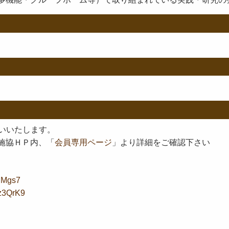
いいたします。
施協ＨＰ内、「
会員専用ページ
」より詳細をご確認下さい
PnMgs7
bz3QrK9