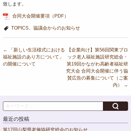
致します。
合同大会開催要項（PDF）
TOPICS
、
協議会からのお知らせ
投
←
「新しい生活様式における
【企業向け】第56回関東ブロ
福祉施設のあり方について」
ック老人福祉施設研究総会・
稿
の開催について
第19回かながわ高齢者福祉研
ナ
究大会 合同大会開催に伴う協
ビ
賛広告の募集について（ご案
内）
→
ゲ
ー
Search
シ
ョ
最近の投稿
ン
第17回山梨県老施協研究総会のお知らせ