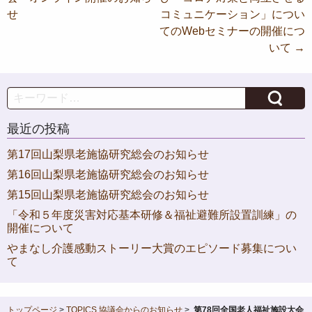
稿
せ
コミュニケーション」につい
ナ
てのWebセミナーの開催につ
ビ
いて
→
ゲ
ー
Search
シ
最近の投稿
ョ
第17回山梨県老施協研究総会のお知らせ
ン
第16回山梨県老施協研究総会のお知らせ
第15回山梨県老施協研究総会のお知らせ
「令和５年度災害対応基本研修＆福祉避難所設置訓練」の
開催について
やまなし介護感動ストーリー大賞のエピソード募集につい
て
トップページ
>
TOPICS
協議会からのお知らせ
>
第78回全国老人福祉施設大会