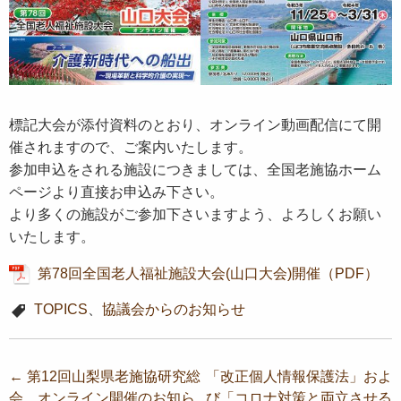
標記大会が添付資料のとおり、オンライン動画配信にて開
催されますので、ご案内いたします。
参加申込をされる施設につきましては、全国老施協ホーム
ページより直接お申込み下さい。
より多くの施設がご参加下さいますよう、よろしくお願い
いたします。
第78回全国老人福祉施設大会(山口大会)開催（PDF）
TOPICS
、
協議会からのお知らせ
投
←
第12回山梨県老施協研究総
「改正個人情報保護法」およ
会 オンライン開催のお知ら
び「コロナ対策と両立させる