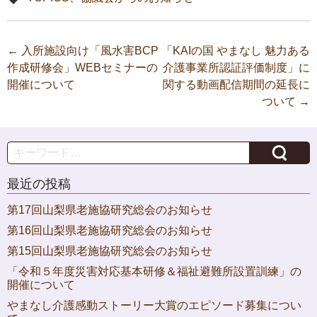
投
←
入所施設向け「風水害BCP
「KAIの国 やまなし 魅力ある
作成研修会」WEBセミナーの
介護事業所認証評価制度」に
稿
開催について
関する動画配信期間の延長に
ナ
ついて
→
ビ
ゲ
Search
ー
最近の投稿
シ
ョ
第17回山梨県老施協研究総会のお知らせ
第16回山梨県老施協研究総会のお知らせ
ン
第15回山梨県老施協研究総会のお知らせ
「令和５年度災害対応基本研修＆福祉避難所設置訓練」の
開催について
やまなし介護感動ストーリー大賞のエピソード募集につい