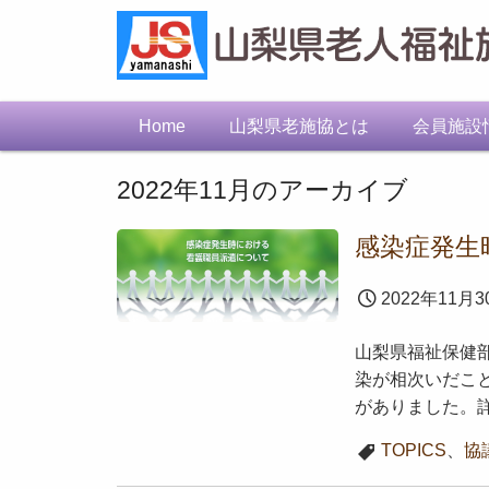
Home
山梨県老施協とは
会員施設
2022年11月
のアーカイブ
感染症発生
2022年11月3
山梨県福祉保健
染が相次いだこ
がありました。
TOPICS
、
協