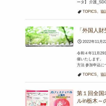
ータ】 介護_S
TOPICS
、
協
「外国人財
2022年11月2
令和４年11月2
催いたします。 
方法 参加申込に
TOPICS
、
協
第１回全国
ルin栃木