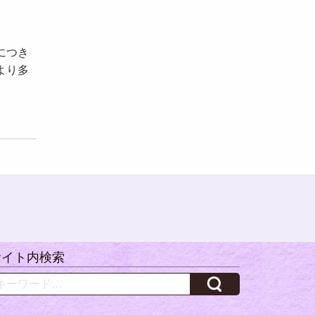
につき
より多
サイト内検索
arch