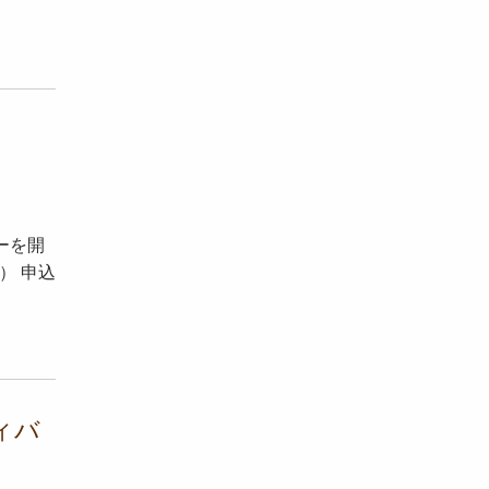
ーを開
） 申込
ィバ