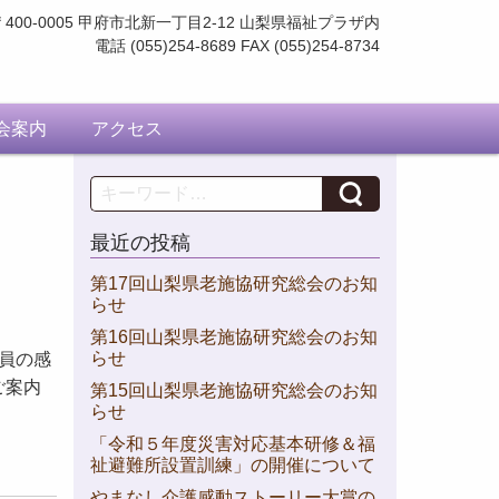
〒400-0005 甲府市北新一丁目2-12
山梨県福祉プラザ内
電話 (055)254-8689 FAX (055)254-8734
会案内
アクセス
Search
最近の投稿
第17回山梨県老施協研究総会のお知
らせ
第16回山梨県老施協研究総会のお知
らせ
員の感
ご案内
第15回山梨県老施協研究総会のお知
らせ
「令和５年度災害対応基本研修＆福
祉避難所設置訓練」の開催について
やまなし介護感動ストーリー大賞の