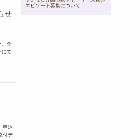
エピソード募集について
らせ
い、介
ンにて
 申込
添付デ